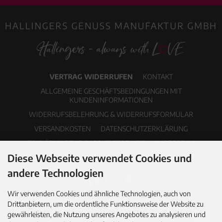
HALLINGERS GENUSS MANUFAKTUR GMBH
VERTRAG WIDERRUFEN
KONTAKT
ALLGEMEINE GESCHÄFTSBEDINGUNGEN MIT
KUNDENINFORMATIONEN
WIDERRUFSBELEHRUNG & WIDERRUFSFORMULAR
VERSANDKOSTEN
DATENSCHUTZERKLÄRUNG
ERKLÄRUNG ZUR BARRIEREFREIHEIT
IMPRESSUM
Diese Webseite verwendet Cookies und
COOKIE EINSTELLUNGEN
PDF-KATALOG
NEWSLETTER
andere Technologien
Wir verwenden Cookies und ähnliche Technologien, auch von
Drittanbietern, um die ordentliche Funktionsweise der Website zu
gewährleisten, die Nutzung unseres Angebotes zu analysieren und