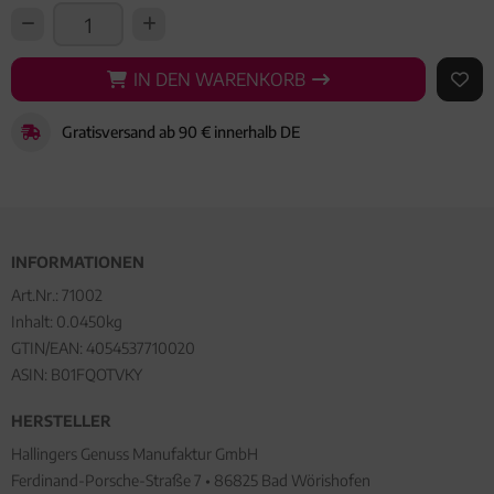
IN DEN WARENKORB
IN DEN WARENKORB
AUF 
Gratisversand ab 90 € innerhalb DE
INFORMATIONEN
Art.Nr.:
71002
Inhalt: 0.0450kg
GTIN/EAN:
4054537710020
ASIN: B01FQOTVKY
HERSTELLER
Hallingers Genuss Manufaktur GmbH
Ferdinand-Porsche-Straße 7 • 86825 Bad Wörishofen