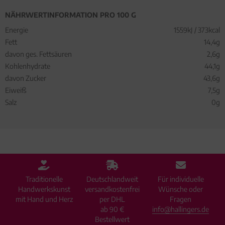
NÄHRWERTINFORMATION PRO 100 G
Energie
1559kJ / 373kcal
Fett
14,4g
davon ges. Fettsäuren
2,6g
Kohlenhydrate
44,1g
davon Zucker
43,6g
Eiweiß
7,5g
Salz
0g
Traditionelle
Deutschlandweit
Für individuelle
Handwerkskunst
versandkostenfrei
Wünsche oder
mit Hand und Herz
per DHL
Fragen
ab 90 €
info@hallingers.de
Bestellwert