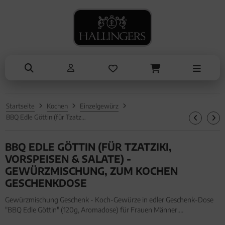
NASCHEN
ANLÄSSE
SOMMER
TRINKEN
ALLES ANZEIGEN AUS SOMMER
ALLES ANZEIGEN AUS TRINKEN
ALLES ANZEIGEN AUS NASCHEN
ALLES ANZEIGEN AUS ANLÄSSE
Eistee
Tee
Schokolade
Entschuldigung
Genüsse
Kaffee
Pralinen
Kleine Aufmerksamkeiten
Grillen
Liköre, Gin & mehr
Genüsse
Muttertag & Vatertag
Startseite
Kochen
Einzelgewürz
Liköre
Müsli
Ostern
BBQ Edle Göttin (für Tzatziki, Vorspeisen & Salate) - Gewürzmischung, zum Kochen Geschenkdose
Honig & Konfitüren
Sommer
BBQ EDLE GÖTTIN (FÜR TZATZIKI,
Valentinstag
VORSPEISEN & SALATE) -
GEWÜRZMISCHUNG, ZUM KOCHEN
Weihnachten
GESCHENKDOSE
Liebe & Hochzeit
Gewürzmischung Geschenk - Koch-Gewürze in edler Geschenk-Dose
"BBQ Edle Göttin" (120g, Aromadose) für Frauen Männer.
Danke
Gewürzmischung Geschenk - Koch-Gewürze in edler Geschenk-Dose