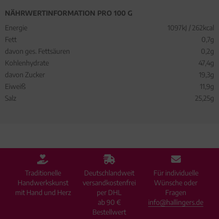
NÄHRWERTINFORMATION PRO 100 G
Energie
1097kJ / 262kcal
Fett
0,7g
davon ges. Fettsäuren
0,2g
Kohlenhydrate
47,4g
davon Zucker
19,3g
Eiweiß
11,9g
Salz
25,25g
Traditionelle
Deutschlandweit
Für individuelle
Handwerkskunst
versandkostenfrei
Wünsche oder
mit Hand und Herz
per DHL
Fragen
ab 90 €
info@hallingers.de
Bestellwert