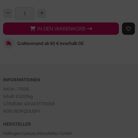
IN DEN WARENKORB
IN DEN WARENKORB
AUF 
Gratisversand ab 90 € innerhalb DE
INFORMATIONEN
Art.Nr.:
71006
Inhalt: 0.1200kg
GTIN/EAN:
4054537710068
ASIN: B01FQOU5PY
HERSTELLER
Hallingers Genuss Manufaktur GmbH