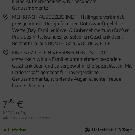
kleine Aufmerksamkeit & für besondere
Genussmomente
MEHRFACH AUSGEZEICHNET - Hallingers verbindet
preisgekröntes Design (u.a. Red Dot Award), gelebte
Werte (Bay. Familienlöwe) & Unternehmertum (Großer
Preis des Mittelstandes) zu stilvollen Geschenkideen.
Bekannt u.a. aus BUNTE, Gala, VOGUE & ELLE
EINE FAMILIE. EIN VERSPRECHEN - Seit 2011
entwickeln wir als Familienunternehmen besondere
Geschenkideen und außergewöhnliche Spezialitäten. Mit
Leidenschaft gemacht für unvergessliche
Genussmomente, strahlende Augen & echte Freude
beim Schenken
99
7
€
84,11 € pro 1kg
inkl. 7 % MwSt. zzgl.
Versand
Lieferbar
Lieferfrist: 1-3 Tage