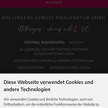
Bestellwert
HALLINGERS GENUSS MANUFAKTUR GMBH
VERTRAG WIDERRUFEN
KONTAKT
ALLGEMEINE GESCHÄFTSBEDINGUNGEN MIT
KUNDENINFORMATIONEN
WIDERRUFSBELEHRUNG & WIDERRUFSFORMULAR
VERSANDKOSTEN
DATENSCHUTZERKLÄRUNG
ERKLÄRUNG ZUR BARRIEREFREIHEIT
IMPRESSUM
Diese Webseite verwendet Cookies und
COOKIE EINSTELLUNGEN
PDF-KATALOG
NEWSLETTER
andere Technologien
Wir verwenden Cookies und ähnliche Technologien, auch von
Drittanbietern, um die ordentliche Funktionsweise der Website zu