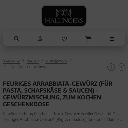
NASCHEN
ANLÄSSE
SOMMER
TRINKEN
ALLES ANZEIGEN AUS SOMMER
ALLES ANZEIGEN AUS TRINKEN
ALLES ANZEIGEN AUS NASCHEN
ALLES ANZEIGEN AUS ANLÄSSE
Eistee
Tee
Schokolade
Entschuldigung
Genüsse
Kaffee
Pralinen
Kleine Aufmerksamkeiten
Grillen
Liköre, Gin & mehr
Genüsse
Muttertag & Vatertag
Startseite
Kochen
Einzelgewürz
Liköre
Müsli
Ostern
Feuriges Arrabbiata-Gewürz (für Pasta, Schafskäse & Saucen) - Gewürzmischung, zum Kochen Geschenkdose
Honig & Konfitüren
Sommer
FEURIGES ARRABBIATA-GEWÜRZ (FÜR
Valentinstag
PASTA, SCHAFSKÄSE & SAUCEN) -
GEWÜRZMISCHUNG, ZUM KOCHEN
Weihnachten
GESCHENKDOSE
Liebe & Hochzeit
Gewürzmischung Geschenk - Koch-Gewürze in edler Geschenk-Dose
"Feuriges Arrabbiata-Gewürz" (95g, Aromadose) für Frauen Männer.
Danke
Gewürzmischung Geschenk - Koch-Gewürze in edler Geschenk-Dose