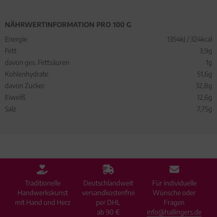
NÄHRWERTINFORMATION PRO 100 G
Energie
1354kJ / 324kcal
Fett
3,9g
davon ges. Fettsäuren
1g
Kohlenhydrate
51,6g
davon Zucker
32,8g
Eiweiß
12,6g
Salz
7,75g
Traditionelle
Deutschlandweit
Für individuelle
Handwerkskunst
versandkostenfrei
Wünsche oder
mit Hand und Herz
per DHL
Fragen
ab 90 €
info@hallingers.de