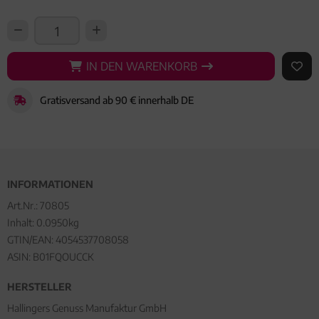
IN DEN WARENKORB
IN DEN WARENKORB
AUF 
Gratisversand ab 90 € innerhalb DE
INFORMATIONEN
Art.Nr.:
70805
Inhalt: 0.0950kg
GTIN/EAN:
4054537708058
ASIN: B01FQOUCCK
HERSTELLER
Hallingers Genuss Manufaktur GmbH