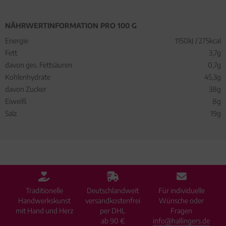
NÄHRWERTINFORMATION PRO 100 G
Energie
1150kJ / 275kcal
Fett
3,7g
davon ges. Fettsäuren
0,7g
Kohlenhydrate
45,3g
davon Zucker
38g
Eiweiß
8g
Salz
19g
Traditionelle
Deutschlandweit
Für individuelle
Handwerkskunst
versandkostenfrei
Wünsche oder
mit Hand und Herz
per DHL
Fragen
ab 90 €
info@hallingers.de