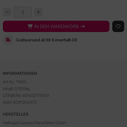
IN DEN WARENKORB
IN DEN WARENKORB
AUF 
Gratisversand ab 90 € innerhalb DE
INFORMATIONEN
Art.Nr.:
71005
Inhalt: 0.1100kg
GTIN/EAN:
4054537710051
ASIN: B01FQOU3T2
HERSTELLER
Hallingers Genuss Manufaktur GmbH