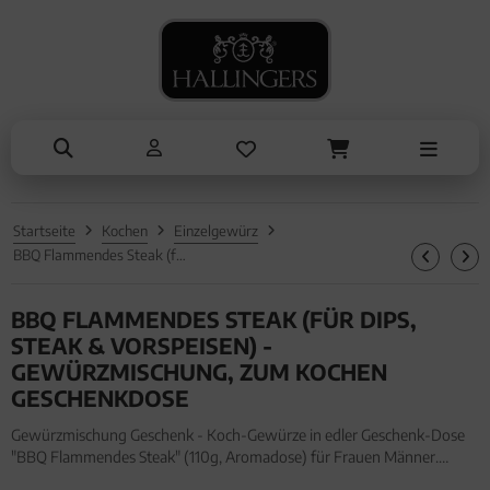
NASCHEN
ANLÄSSE
SOMMER
TRINKEN
ALLES ANZEIGEN AUS SOMMER
ALLES ANZEIGEN AUS TRINKEN
ALLES ANZEIGEN AUS NASCHEN
ALLES ANZEIGEN AUS ANLÄSSE
Eistee
Tee
Schokolade
Entschuldigung
Genüsse
Kaffee
Pralinen
Kleine Aufmerksamkeiten
Grillen
Liköre, Gin & mehr
Genüsse
Muttertag & Vatertag
Startseite
Kochen
Einzelgewürz
Liköre
Müsli
Ostern
BBQ Flammendes Steak (für Dips, Steak & Vorspeisen) - Gewürzmischung, zum Kochen Geschenkdose
Honig & Konfitüren
Sommer
BBQ FLAMMENDES STEAK (FÜR DIPS,
Valentinstag
STEAK & VORSPEISEN) -
GEWÜRZMISCHUNG, ZUM KOCHEN
Weihnachten
GESCHENKDOSE
Liebe & Hochzeit
Gewürzmischung Geschenk - Koch-Gewürze in edler Geschenk-Dose
"BBQ Flammendes Steak" (110g, Aromadose) für Frauen Männer.
Danke
Gewürzmischung Geschenk - Koch-Gewürze in edler Geschenk-Dose