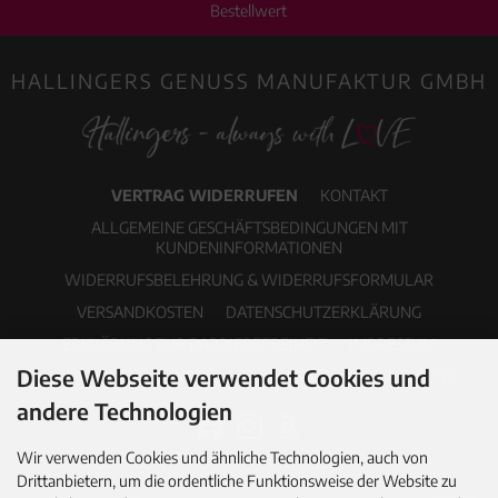
Bestellwert
HALLINGERS GENUSS MANUFAKTUR GMBH
VERTRAG WIDERRUFEN
KONTAKT
ALLGEMEINE GESCHÄFTSBEDINGUNGEN MIT
KUNDENINFORMATIONEN
WIDERRUFSBELEHRUNG & WIDERRUFSFORMULAR
VERSANDKOSTEN
DATENSCHUTZERKLÄRUNG
ERKLÄRUNG ZUR BARRIEREFREIHEIT
IMPRESSUM
Diese Webseite verwendet Cookies und
COOKIE EINSTELLUNGEN
PDF-KATALOG
NEWSLETTER
andere Technologien
Wir verwenden Cookies und ähnliche Technologien, auch von
Drittanbietern, um die ordentliche Funktionsweise der Website zu