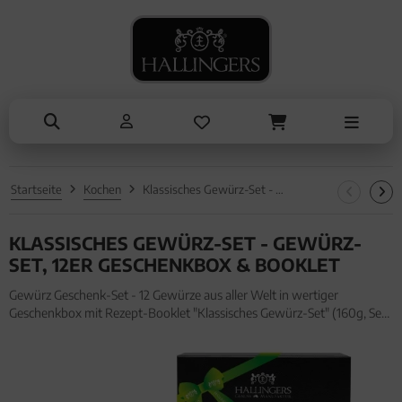
NASCHEN
ANLÄSSE
SOMMER
TRINKEN
ALLES ANZEIGEN AUS SOMMER
ALLES ANZEIGEN AUS TRINKEN
ALLES ANZEIGEN AUS NASCHEN
ALLES ANZEIGEN AUS ANLÄSSE
Eistee
Tee
Schokolade
Entschuldigung
Genüsse
Kaffee
Pralinen
Kleine Aufmerksamkeiten
Grillen
Liköre, Gin & mehr
Genüsse
Muttertag & Vatertag
Startseite
Kochen
Klassisches Gewürz-Set - Gewürz-Set, 12er Geschenkbox & Booklet
Liköre
Müsli
Ostern
KLASSISCHES GEWÜRZ-SET - GEWÜRZ-
Honig & Konfitüren
Sommer
SET, 12ER GESCHENKBOX & BOOKLET
Valentinstag
Gewürz Geschenk-Set - 12 Gewürze aus aller Welt in wertiger
Geschenkbox mit Rezept-Booklet "Klassisches Gewürz-Set" (160g, Set)
Weihnachten
für Frauen Männer. Gewürz Geschenk-Set - 12 Gewürze aus aller Welt
in wertiger Geschenkbox mit Rezept-Booklet "Klassisches Gewü
Liebe & Hochzeit
Danke