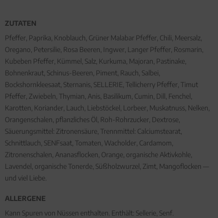
ZUTATEN
Pfeffer, Paprika, Knoblauch, Grüner Malabar Pfeffer, Chili, Meersalz,
Oregano, Petersilie, Rosa Beeren, Ingwer, Langer Pfeffer, Rosmarin,
Kubeben Pfeffer, Kümmel, Salz, Kurkuma, Majoran, Pastinake,
Bohnenkraut, Schinus-Beeren, Piment, Rauch, Salbei,
Bockshornkleesaat, Sternanis, SELLERIE, Tellicherry Pfeffer, Timut
Pfeffer, Zwiebeln, Thymian, Anis, Basilikum, Cumin, Dill, Fenchel,
Karotten, Koriander, Lauch, Liebstöckel, Lorbeer, Muskatnuss, Nelken,
Orangenschalen, pflanzliches Öl, Roh-Rohrzucker, Dextrose,
Säuerungsmittel: Zitronensäure, Trennmittel: Calciumstearat,
Schnittlauch, SENFsaat, Tomaten, Wacholder, Cardamom,
Zitronenschalen, Ananasflocken, Orange, organische Aktivkohle,
Lavendel, organische Tonerde, Süßholzwurzel, Zimt, Mangoflocken —
und viel Liebe.
ALLERGENE
Kann Spuren von Nüssen enthalten. Enthält: Sellerie, Senf.