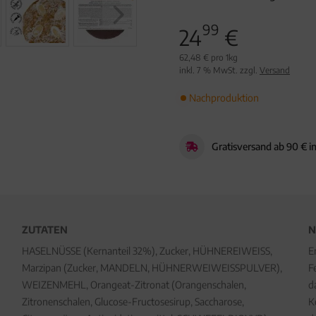
99
24
€
62,48 € pro 1kg
inkl. 7 % MwSt. zzgl.
Versand
Nachproduktion
Gratisversand ab 90 € i
ZUTATEN
N
HASELNÜSSE (Kernanteil 32%), Zucker, HÜHNEREIWEISS,
E
Marzipan (Zucker, MANDELN, HÜHNERWEIWEISSPULVER),
F
WEIZENMEHL, Orangeat-Zitronat (Orangenschalen,
d
Zitronenschalen, Glucose-Fructosesirup, Saccharose,
K