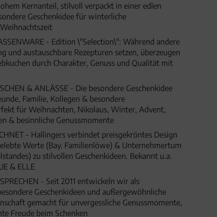
hem Kernanteil, stilvoll verpackt in einer edlen
sondere Geschenkidee für winterliche
Weihnachtszeit
ENWARE - Edition \"Selection\": Während andere
gung und austauschbare Rezepturen setzen, überzeugen
ebkuchen durch Charakter, Genuss und Qualität mit
HEN & ANLÄSSE - Die besondere Geschenkidee
eunde, Familie, Kollegen & besondere
fekt für Weihnachten, Nikolaus, Winter, Advent,
gen & besinnliche Genussmomente
ET - Hallingers verbindet preisgekröntes Design
 gelebte Werte (Bay. Familienlöwe) & Unternehmertum
lstandes) zu stilvollen Geschenkideen. Bekannt u.a.
UE & ELLE
SPRECHEN - Seit 2011 entwickeln wir als
besondere Geschenkideen und außergewöhnliche
denschaft gemacht für unvergessliche Genussmomente,
hte Freude beim Schenken