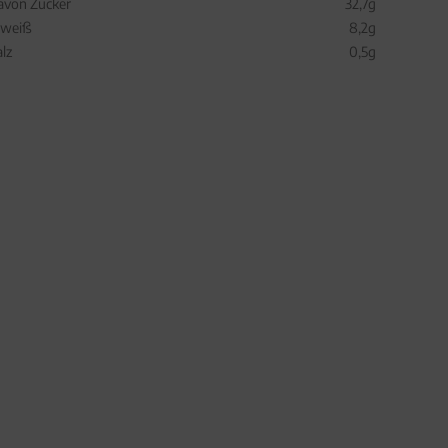
avon Zucker
32,7g
iweiß
8,2g
alz
0,5g