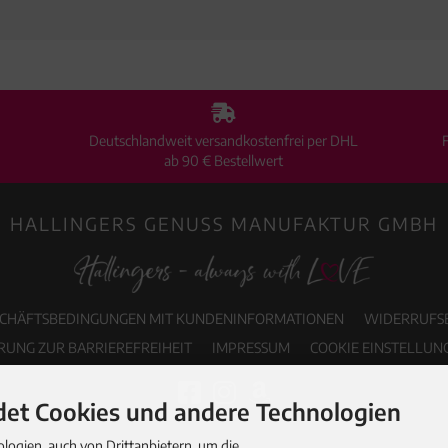
Deutschlandweit versandkostenfrei per DHL
ab 90 € Bestellwert
HALLINGERS GENUSS MANUFAKTUR GMBH
SCHÄFTSBEDINGUNGEN MIT KUNDENINFORMATIONEN
WIDERRUFS
RUNG ZUR BARRIEREFREIHEIT
IMPRESSUM
COOKIE EINSTELLUN
et Cookies und andere Technologien
ogien, auch von Drittanbietern, um die