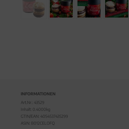
INFORMATIONEN
Art.Nr.:
43529
Inhalt: 0.4000kg
GTIN/EAN:
4054537435299
ASIN: B012CELOFQ