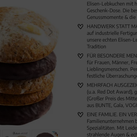
Elisen-Lebkuchen mit ho
Geschenk-Dose. Die be
Genussmomente & die 
HANDWERK STATT MASS
auf industrielle Ferti
unsere echten Elisen-L
Tradition
FÜR BESONDERE MENSC
für Frauen, Männer, Fr
Lieblingsmenschen. Per
festliche Überraschun
MEHRFACH AUSGEZEICHN
(u.a. Red Dot Award),
(Großer Preis des Mitte
aus BUNTE, Gala, VOG
EINE FAMILIE. EIN VER
Familienunternehmen 
Spezialitäten. Mit Lei
strahlende Augen & ec