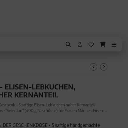
 - ELISEN-LEBKUCHEN,
ER KERNANTEIL
schenk - 5 saftige Elisen-Lebkuchen hoher Kernanteil
e "Selection" (400g, Naschdose) für Frauen Männer. Elisen-
 - 5 saftige Elisen-Lebkuchen hoher Kernanteil handmade
 DER GESCHENKDOSE - 5 saftige handgemachte