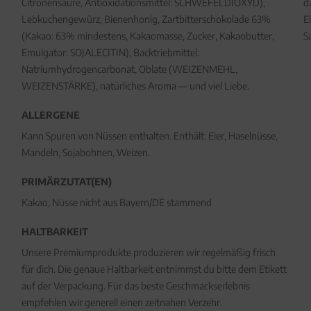
Citronensäure, Antioxidationsmittel: SCHWEFELDIOXYD),
d
Lebkuchengewürz, Bienenhonig, Zartbitterschokolade 63%
E
(Kakao: 63% mindestens, Kakaomasse, Zucker, Kakaobutter,
S
Emulgator: SOJALECITIN), Backtriebmittel:
Natriumhydrogencarbonat, Oblate (WEIZENMEHL,
WEIZENSTÄRKE), natürliches Aroma — und viel Liebe.
ALLERGENE
Kann Spuren von Nüssen enthalten. Enthält: Eier, Haselnüsse,
Mandeln, Sojabohnen, Weizen.
PRIMÄRZUTAT(EN)
Kakao, Nüsse nicht aus Bayern/DE stammend
HALTBARKEIT
Unsere Premiumprodukte produzieren wir regelmäßig frisch
für dich. Die genaue Haltbarkeit entnimmst du bitte dem Etikett
auf der Verpackung. Für das beste Geschmackserlebnis
empfehlen wir generell einen zeitnahen Verzehr.