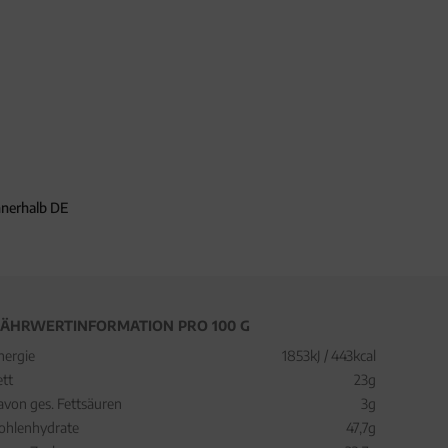
nnerhalb DE
ÄHRWERTINFORMATION PRO 100 G
nergie
1853kJ / 443kcal
ett
23g
avon ges. Fettsäuren
3g
ohlenhydrate
47,7g