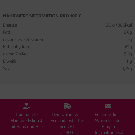
NÄHRWERTINFORMATION PRO 100 G
Energie
1615kJ / 386kcal
Fett
6,6g
davon ges. Fettsäuren
3g
Kohlenhydrate
62g
davon Zucker
9,5g
Eiweiß
11g
Salz
0,39g
Traditionelle
Deutschlandweit
Für individuelle
Handwerkskunst
versandkostenfrei
Wünsche oder
mit Hand und Herz
per DHL
Fragen
ab 90 €
info@hallingers.de