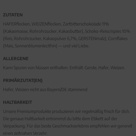
ZUTATEN
HAFERflocken, WEIZENflocken, Zartbitterschokolade 11%
(Kakaomasse, Rohrohrzucker, Kakaobutter), Schoko-Reiscrispies 10%
(Reis, Rohrohrzucker, Kakaopulver 6,7%, GERSTENmalz), Cornflakes
(Mais, Sonnenblumenlecithin) — und viel Liebe.
ALLERGENE
Kann Spuren von Nüssen enthalten. Enthält: Gerste, Hafer, Weizen.
PRIMÄRZUTAT(EN)
Hafer, Weizen nicht aus Bayern/DE stammend
HALTBARKEIT
Unsere Premiumprodukte produzieren wir regelmäßig frisch für dich.
Die genaue Haltbarkeit entnimmst du bitte dem Etikett auf der
Verpackung. Für das beste Geschmackserlebnis empfehlen wir generell
einen zeitnahen Verzehr.