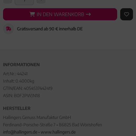
IN DEN WARENKORB
IN DEN WARENKORB
AUF 
Gratisversand ab 90 € innerhalb DE
INFORMATIONEN
Art.Nr.:
44241
Inhalt: 0.4000kg
GTIN/EAN:
4054537442419
ASIN: B0F2PWJN18
HERSTELLER
Hallingers Genuss Manufaktur GmbH
Ferdinand-Porsche-Straße 7 • 86825 Bad Wörishofen
info@hallingers.de
•
www.hallingers.de