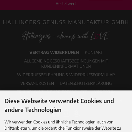
Bestellwert
HALLINGERS GENUSS MANUFAKTUR GMBH
VERTRAG WIDERRUFEN
KONTAKT
ALLGEMEINE GESCHÄFTSBEDINGUNGEN MIT
KUNDENINFORMATIONEN
WIDERRUFSBELEHRUNG & WIDERRUFSFORMULAR
VERSANDKOSTEN
DATENSCHUTZERKLÄRUNG
ERKLÄRUNG ZUR BARRIEREFREIHEIT
IMPRESSUM
Diese Webseite verwendet Cookies und
COOKIE EINSTELLUNGEN
PDF-KATALOG
NEWSLETTER
andere Technologien
Wir verwenden Cookies und ähnliche Technologien, auch von
Drittanbietern, um die ordentliche Funktionsweise der Website zu