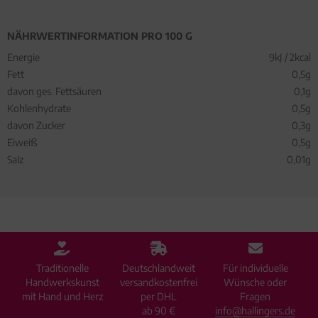
NÄHRWERTINFORMATION PRO 100 G
Energie
9kJ / 2kcal
Fett
0,5g
davon ges. Fettsäuren
0,1g
Kohlenhydrate
0,5g
davon Zucker
0,3g
Eiweiß
0,5g
Salz
0,01g
Traditionelle
Deutschlandweit
Für individuelle
Handwerkskunst
versandkostenfrei
Wünsche oder
mit Hand und Herz
per DHL
Fragen
ab 90 €
info@hallingers.de