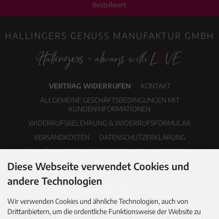
Bestellwert
HALLINGERS GENUSS MANUFAKTUR GMBH
VERTRAG WIDERRUFEN
KONTAKT
ALLGEMEINE GESCHÄFTSBEDINGUNGEN MIT
KUNDENINFORMATIONEN
WIDERRUFSBELEHRUNG & WIDERRUFSFORMULAR
VERSANDKOSTEN
DATENSCHUTZERKLÄRUNG
ERKLÄRUNG ZUR BARRIEREFREIHEIT
IMPRESSUM
Diese Webseite verwendet Cookies und
COOKIE EINSTELLUNGEN
PDF-KATALOG
NEWSLETTER
andere Technologien
Wir verwenden Cookies und ähnliche Technologien, auch von
Drittanbietern, um die ordentliche Funktionsweise der Website zu