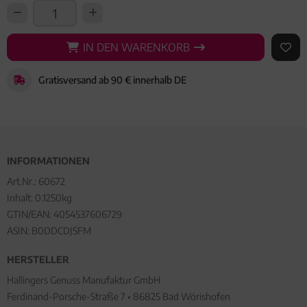
IN DEN WARENKORB
IN DEN WARENKORB
AUF 
Gratisversand ab 90 € innerhalb DE
INFORMATIONEN
Art.Nr.:
60672
Inhalt: 0.1250kg
GTIN/EAN:
4054537606729
ASIN: B0DDCDJSFM
HERSTELLER
Hallingers Genuss Manufaktur GmbH
Ferdinand-Porsche-Straße 7 • 86825 Bad Wörishofen