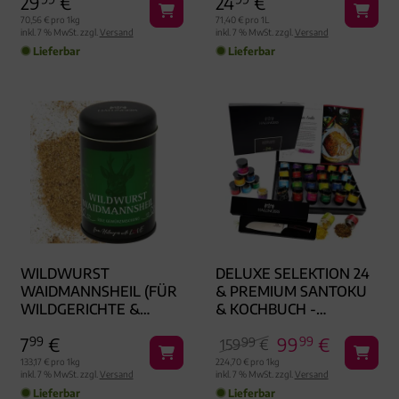
29
€
24
€
ASILIKUM-OLIVENÖL) -
FEINKOST-SET, XXL-W
70,56 € pro 1kg
71,40 € pro 1L
inkl. 7 % MwSt. zzgl.
Versand
inkl. 7 % MwSt. zzgl.
Versand
UNDERTÜTE G
Lieferbar
Lieferbar
OURMET
WILDWURST
DELUXE SELEKTION 24
WAIDMANNSHEIL (FÜR
& PREMIUM SANTOKU
WILDGERICHTE &
& KOCHBUCH -
WURSTWÜRZE) -
GEWÜRZ-SET, 24ER
7
99
€
99
99
€
99
GEWÜRZMISCHUNG,
GESCHENKBOX &
159
€
ZUM KOCHEN
BOOKLET
133,17 € pro 1kg
224,70 € pro 1kg
inkl. 7 % MwSt. zzgl.
Versand
inkl. 7 % MwSt. zzgl.
Versand
GESCHENKDOSE
Lieferbar
Lieferbar