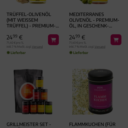
TRÜFFEL-OLIVENÖL
MEDITERRANES
(MIT WEISSEM T
OLIVENÖL - PREMIUM-
RÜFFEL) - PREMIUM-Ö
ÖL, IN GESCHENK-
L, IN GESCHENK-F
FLASCHE
24
99
€
24
99
€
LASCHE
71,40 € pro 1L
71,40 € pro 1L
inkl. 7 % MwSt. zzgl.
Versand
inkl. 7 % MwSt. zzgl.
Versand
Lieferbar
Lieferbar
GRILLMEISTER SET -
FLAMMKUCHEN (FÜR