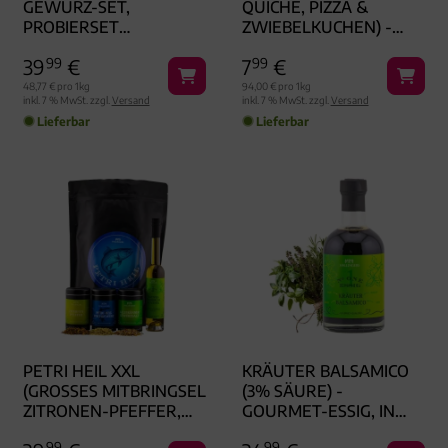
GEWÜRZ-SET,
QUICHE, PIZZA &
PROBIERSET
ZWIEBELKUCHEN) -
AROMADOSEN
GEWÜRZMISCHUNG,
39
99
€
7
99
€
ZUM KOCHEN
GESCHENKDOSE
48,77 € pro 1kg
94,00 € pro 1kg
inkl. 7 % MwSt. zzgl.
Versand
inkl. 7 % MwSt. zzgl.
Versand
Lieferbar
Lieferbar
PETRI HEIL XXL
KRÄUTER BALSAMICO
(GROSSES MITBRINGSEL Z
(3% SÄURE) -
ITRONEN-PFEFFER, F
GOURMET-ESSIG, IN
ISCHGEÜRZ, SALZ & B
GESCHENK-FLASCHE
99
99