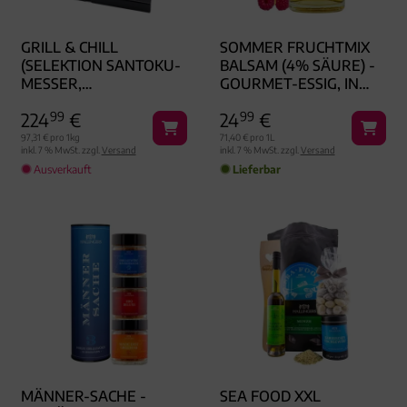
GRILL & CHILL
SOMMER FRUCHTMIX
(SELEKTION SANTOKU-
BALSAM (4% SÄURE) -
MESSER,
GOURMET-ESSIG, IN
SCHNEIDEBRETT,
GESCHENK-FLASCHE
224
99
€
24
99
€
KOCHBUCH,
PFEFFERMIX &
97,31 € pro 1kg
71,40 € pro 1L
inkl. 7 % MwSt. zzgl.
Versand
inkl. 7 % MwSt. zzgl.
Versand
GEWÜRZE) - FEINKOST-
Ausverkauft
Lieferbar
SET, XXL-
GESCHENKKORB
GOURMET
MÄNNER-SACHE -
SEA FOOD XXL