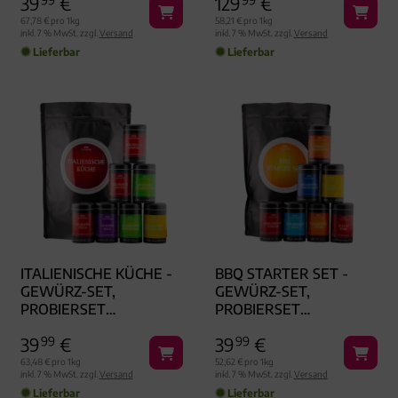
39
€
129
€
ISTEE, KERZE & MEHR) -
FEINKOST-SET, XXL-G
67,78 € pro 1kg
58,21 € pro 1kg
inkl. 7 % MwSt. zzgl.
Versand
inkl. 7 % MwSt. zzgl.
Versand
ESCHENKKORB G
Lieferbar
Lieferbar
OURMET
ITALIENISCHE KÜCHE -
BBQ STARTER SET -
GEWÜRZ-SET,
GEWÜRZ-SET,
PROBIERSET
PROBIERSET
AROMADOSEN
AROMADOSEN
39
99
€
39
99
€
63,48 € pro 1kg
52,62 € pro 1kg
inkl. 7 % MwSt. zzgl.
Versand
inkl. 7 % MwSt. zzgl.
Versand
Lieferbar
Lieferbar