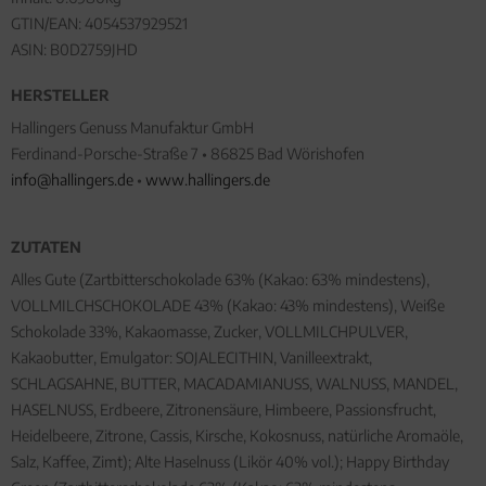
GTIN/EAN:
4054537929521
ASIN: B0D2759JHD
HERSTELLER
Hallingers Genuss Manufaktur GmbH
Ferdinand-Porsche-Straße 7 • 86825 Bad Wörishofen
info@hallingers.de
•
www.hallingers.de
ZUTATEN
Alles Gute (Zartbitterschokolade 63% (Kakao: 63% mindestens),
VOLLMILCHSCHOKOLADE 43% (Kakao: 43% mindestens), Weiße
Schokolade 33%, Kakaomasse, Zucker, VOLLMILCHPULVER,
Kakaobutter, Emulgator: SOJALECITHIN, Vanilleextrakt,
SCHLAGSAHNE, BUTTER, MACADAMIANUSS, WALNUSS, MANDEL,
HASELNUSS, Erdbeere, Zitronensäure, Himbeere, Passionsfrucht,
Heidelbeere, Zitrone, Cassis, Kirsche, Kokosnuss, natürliche Aromaöle,
Salz, Kaffee, Zimt); Alte Haselnuss (Likör 40% vol.); Happy Birthday