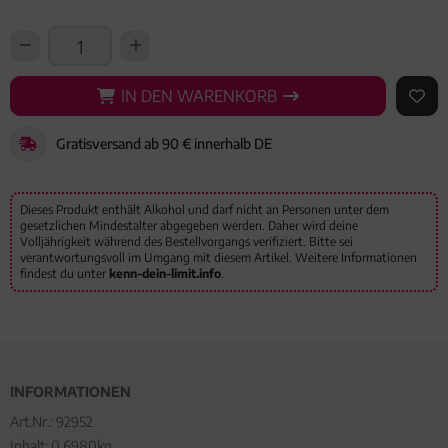
IN DEN WARENKORB
IN DEN WARENKORB
AUF 
Gratisversand ab 90 € innerhalb DE
Dieses Produkt enthält Alkohol und darf nicht an Personen unter dem
gesetzlichen Mindestalter abgegeben werden. Daher wird deine
Volljährigkeit während des Bestellvorgangs verifiziert. Bitte sei
verantwortungsvoll im Umgang mit diesem Artikel. Weitere Informationen
findest du unter
kenn-dein-limit.info
.
INFORMATIONEN
Art.Nr.:
92952
Inhalt: 0.6980kg