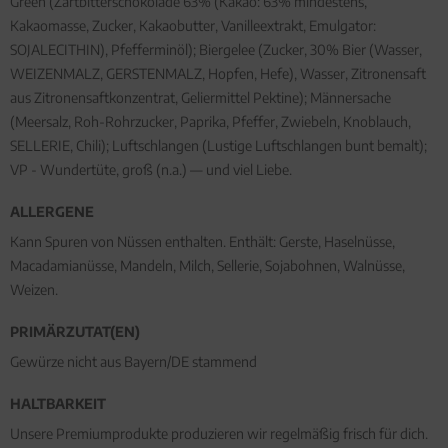
Green (Zartbitterschokolade 63% (Kakao: 63% mindestens,
Kakaomasse, Zucker, Kakaobutter, Vanilleextrakt, Emulgator:
SOJALECITHIN), Pfefferminöl); Biergelee (Zucker, 30% Bier (Wasser,
WEIZENMALZ, GERSTENMALZ, Hopfen, Hefe), Wasser, Zitronensaft
aus Zitronensaftkonzentrat, Geliermittel Pektine); Männersache
(Meersalz, Roh-Rohrzucker, Paprika, Pfeffer, Zwiebeln, Knoblauch,
SELLERIE, Chili); Luftschlangen (Lustige Luftschlangen bunt bemalt);
VP - Wundertüte, groß (n.a.) — und viel Liebe.
ALLERGENE
Kann Spuren von Nüssen enthalten. Enthält: Gerste, Haselnüsse,
Macadamianüsse, Mandeln, Milch, Sellerie, Sojabohnen, Walnüsse,
Weizen.
PRIMÄRZUTAT(EN)
Gewürze nicht aus Bayern/DE stammend
HALTBARKEIT
Unsere Premiumprodukte produzieren wir regelmäßig frisch für dich.