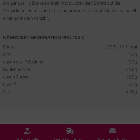
Die genaue Haltbarkeit entnimmst du bitte dem Etikett auf der
Verpackung. Für das beste Geschmackserlebnis empfehlen wir generell
einen zeitnahen Verzehr.
NÄHRWERTINFORMATION PRO 100 G
Energie
908kJ / 217,1kcal
Fett
11,2g
davon ges. Fettsäuren
6,3g
Kohlenhydrate
24,6g
davon Zucker
22,9g
Eiweiß
2,5g
Salz
4,66g
Traditionelle
Deutschlandweit
Für individuelle