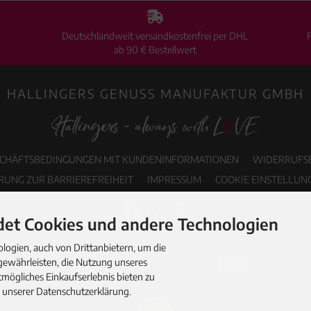
Deutschlandweit versandkostenfrei per DHL
ab 90 € Bestellwert
HALLINGERS GENUSS MANUFAKTUR GMBH
SCHÄFTSBEDINGUNGEN MIT KUNDENINFORMATIONEN
WIDERRUFS
RUNG ZUR BARRIEREFREIHEIT
IMPRESSUM
COOKIE EINSTELLUN
et Cookies und andere Technologien
ogien, auch von Drittanbietern, um die
gewährleisten, die Nutzung unseres
mögliches Einkaufserlebnis bieten zu
n unserer Datenschutzerklärung.