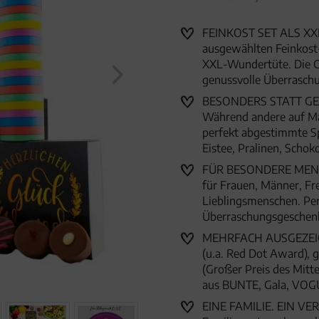
"Happy Birthday pink" (463g, 
FEINKOST SET ALS XXL
ausgewählten Feinkost-S
XXL-Wundertüte. Die G
genussvolle Überrasc
BESONDERS STATT GEWÖ
Während andere auf Mas
perfekt abgestimmte Sp
Eistee, Pralinen, Scho
FÜR BESONDERE MENSC
für Frauen, Männer, Fr
Lieblingsmenschen. Per
Überraschungsgeschenk
MEHRFACH AUSGEZEICHN
(u.a. Red Dot Award),
(Großer Preis des Mitte
aus BUNTE, Gala, VOG
EINE FAMILIE. EIN VER