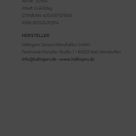
Art.Nr.:
92954
Inhalt: 0.4630kg
GTIN/EAN:
4054537929545
ASIN: B0D26ZPZP4
HERSTELLER
Hallingers Genuss Manufaktur GmbH
Ferdinand-Porsche-Straße 7 • 86825 Bad Wörishofen
info@hallingers.de
•
www.hallingers.de