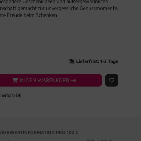
besondere Geschenkideen und außergewöhnliche
denschaft gemacht für unvergessliche Genussmomente,
hte Freude beim Schenken
Lieferfrist: 1-3 Tage
IN DEN WARENKORB
IN DEN WARENKORB
AUF DEN ME
nnerhalb DE
ÄHRWERTINFORMATION PRO 100 G