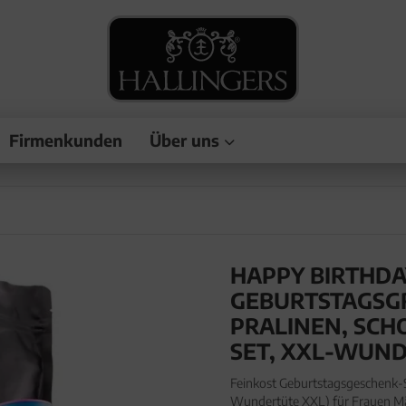
Firmenkunden
Über uns
HAPPY BIRTHDAY
EBURTSTAGSGRUS
ALINEN, SCHOK
T, XXL-WUNDE
Feinkost Geburtstagsgeschenk-
Wundertüte XXL) für Frauen M