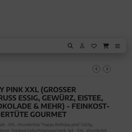
 PINK XXL (GROSSER G
S ESSIG, GEWÜRZ, EISTEE, PR
OLADE & MEHR) - FEINKOST-SE
RTÜTE GOURMET
Set - XXL-Wundertüte "Happy Birthday pink" (463g,
änner. Feinkost Geburtstagsgeschenk-Set - XXL-Wundertüte