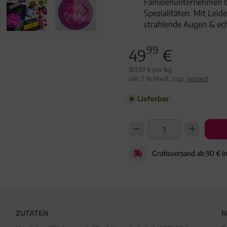
Familienunternehmen 
Spezialitäten. Mit Lei
strahlende Augen & ec
99
49
€
107,97 € pro 1kg
inkl. 7 % MwSt. zzgl.
Versand
Lieferbar
Gratisversand ab 90 € i
ZUTATEN
N