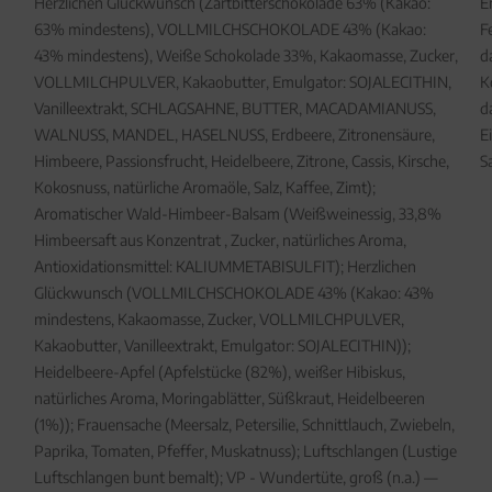
Herzlichen Glückwunsch (Zartbitterschokolade 63% (Kakao:
E
63% mindestens), VOLLMILCHSCHOKOLADE 43% (Kakao:
F
43% mindestens), Weiße Schokolade 33%, Kakaomasse, Zucker,
d
VOLLMILCHPULVER, Kakaobutter, Emulgator: SOJALECITHIN,
K
Vanilleextrakt, SCHLAGSAHNE, BUTTER, MACADAMIANUSS,
d
WALNUSS, MANDEL, HASELNUSS, Erdbeere, Zitronensäure,
E
Himbeere, Passionsfrucht, Heidelbeere, Zitrone, Cassis, Kirsche,
S
Kokosnuss, natürliche Aromaöle, Salz, Kaffee, Zimt);
Aromatischer Wald-Himbeer-Balsam (Weißweinessig, 33,8%
Himbeersaft aus Konzentrat , Zucker, natürliches Aroma,
Antioxidationsmittel: KALIUMMETABISULFIT); Herzlichen
Glückwunsch (VOLLMILCHSCHOKOLADE 43% (Kakao: 43%
mindestens, Kakaomasse, Zucker, VOLLMILCHPULVER,
Kakaobutter, Vanilleextrakt, Emulgator: SOJALECITHIN));
Heidelbeere-Apfel (Apfelstücke (82%), weißer Hibiskus,
natürliches Aroma, Moringablätter, Süßkraut, Heidelbeeren
(1%)); Frauensache (Meersalz, Petersilie, Schnittlauch, Zwiebeln,
Paprika, Tomaten, Pfeffer, Muskatnuss); Luftschlangen (Lustige
Luftschlangen bunt bemalt); VP - Wundertüte, groß (n.a.) —