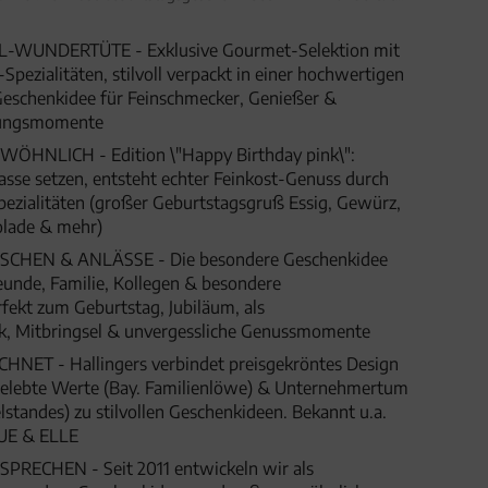
Wundertüte XXL) für Frauen Männer
-WUNDERTÜTE - Exklusive Gourmet-Selektion mit
pezialitäten, stilvoll verpackt in einer hochwertigen
eschenkidee für Feinschmecker, Genießer &
hungsmomente
HNLICH - Edition \"Happy Birthday pink\":
se setzen, entsteht echter Feinkost-Genuss durch
ezialitäten (großer Geburtstagsgruß Essig, Gewürz,
kolade & mehr)
HEN & ANLÄSSE - Die besondere Geschenkidee
eunde, Familie, Kollegen & besondere
fekt zum Geburtstag, Jubiläum, als
, Mitbringsel & unvergessliche Genussmomente
ET - Hallingers verbindet preisgekröntes Design
 gelebte Werte (Bay. Familienlöwe) & Unternehmertum
lstandes) zu stilvollen Geschenkideen. Bekannt u.a.
UE & ELLE
SPRECHEN - Seit 2011 entwickeln wir als