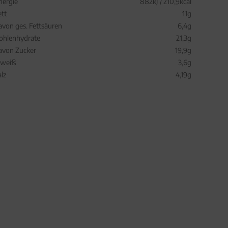
nergie
882kJ / 210,9kcal
ett
11g
avon ges. Fettsäuren
6,4g
ohlenhydrate
21,3g
avon Zucker
19,9g
iweiß
3,6g
alz
4,19g