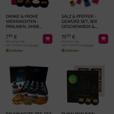
DANKE & FROHE
SALZ & PFEFFER -
WEIHNACHTEN -
GEWÜRZ-SET, 5ER
PRALINEN, OHNE
GESCHENKBOX &
ALKOHOL HANDMADE
BOOKLET
7
99
€
19
99
€
166,46 € pro 1kg
175,35 € pro 1kg
inkl. 7 % MwSt. zzgl.
Versand
inkl. 7 % MwSt. zzgl.
Versand
Lieferbar
Lieferbar