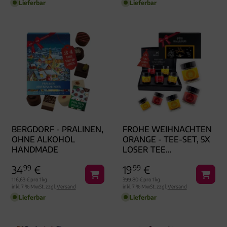
Lieferbar
Lieferbar
BERGDORF - PRALINEN,
FROHE WEIHNACHTEN
OHNE ALKOHOL
ORANGE - TEE-SET, 5X
HANDMADE
LOSER TEE
GESCHENKBOX
34
99
€
19
99
€
116,63 € pro 1kg
399,80 € pro 1kg
inkl. 7 % MwSt. zzgl.
Versand
inkl. 7 % MwSt. zzgl.
Versand
Lieferbar
Lieferbar