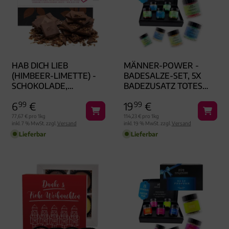
HAB DICH LIEB
MÄNNER-POWER -
(HIMBEER-LIMETTE) -
BADESALZE-SET, 5X
SCHOKOLADE,
BADEZUSATZ TOTES
HANDMADE OHNE
MEER
6
99
€
19
99
€
ALKOHOL
77,67 € pro 1kg
114,23 € pro 1kg
inkl. 7 % MwSt. zzgl.
Versand
inkl. 19 % MwSt. zzgl.
Versand
Lieferbar
Lieferbar