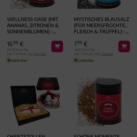
WELLNESS OASE (MIT
MYSTISCHES BLAUSALZ
ANANAS, ZITRONEN &
(FÜR MEERSFRÜCHTE,
SONNENBLUMEN) -
FLEISCH & TRÜFFEL) -
ROIBUSCH TEE, LOSER
SALZ, ZUM KOCHEN
16
99
€
7
99
€
TEE GESCHENKDOSE
GESCHENKDOSE
141,58 € pro 1kg
40,97 € pro 1kg
inkl. 7 % MwSt. zzgl.
Versand
inkl. 7 % MwSt. zzgl.
Versand
Lieferbar
Lieferbar
CHRISTSTOLLEN
SCHÖNE MOMENTE