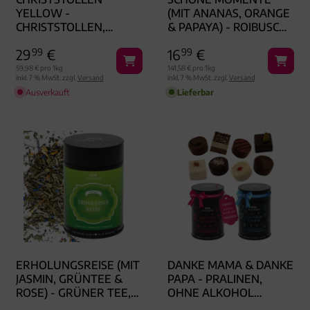
YELLOW -
(MIT ANANAS, ORANGE
CHRISTSTOLLEN,
& PAPAYA) - ROIBUSCH
TRADITIONELL
TEE, LOSER TEE
29
99
€
16
99
€
GEBACKEN
GESCHENKDOSE
59,98 € pro 1kg
141,58 € pro 1kg
inkl. 7 % MwSt. zzgl.
Versand
inkl. 7 % MwSt. zzgl.
Versand
Ausverkauft
Lieferbar
ERHOLUNGSREISE (MIT
DANKE MAMA & DANKE
JASMIN, GRÜNTEE &
PAPA - PRALINEN,
ROSE) - GRÜNER TEE,
OHNE ALKOHOL
LOSER TEE
HANDMADE