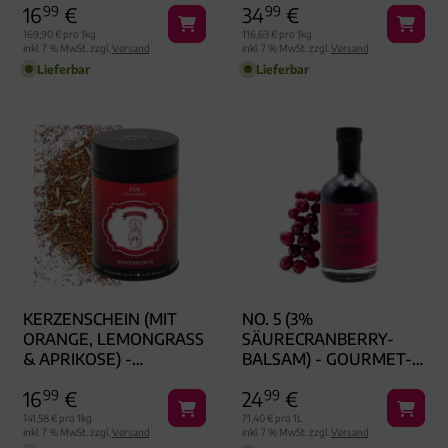
16
99
€
34
99
€
GESCHENKDOSE
169,90 € pro 1kg
116,63 € pro 1kg
inkl. 7 % MwSt. zzgl.
Versand
inkl. 7 % MwSt. zzgl.
Versand
Lieferbar
Lieferbar
KERZENSCHEIN (MIT
NO. 5 (3%
ORANGE, LEMONGRASS
SÄURECRANBERRY-
& APRIKOSE) -
BALSAM) - GOURMET-
ROIBUSCH TEE, LOSER
ESSIG, IN GESCHENK-
16
99
€
24
99
€
TEE GESCHENKDOSE
FLASCHE
141,58 € pro 1kg
71,40 € pro 1L
inkl. 7 % MwSt. zzgl.
Versand
inkl. 7 % MwSt. zzgl.
Versand