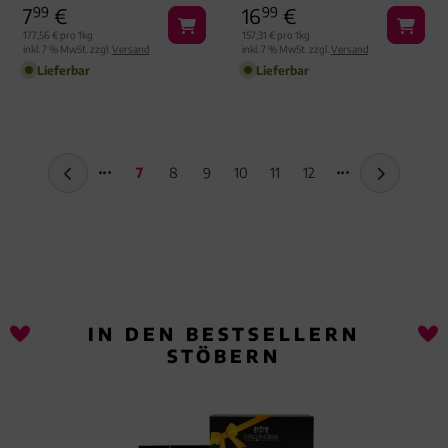
7
99
€
16
99
€
ZUM KOCHEN
GESCHENKDOSE
177,56 € pro 1kg
157,31 € pro 1kg
inkl. 7 % MwSt. zzgl.
Versand
inkl. 7 % MwSt. zzgl.
Versand
Lieferbar
Lieferbar
7
8
9
10
11
12
IN DEN BESTSELLERN
STÖBERN