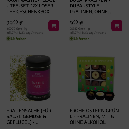
RAUHNACHTS-TEE-SET
DUBAI PRALINEN -
- TEE-SET, 12X LOSER
DUBAI-STYLE
TEE GESCHENKBOX
PRALINEN, OHNE
ALKOHOL HANDMADE
29
99
€
9
99
€
260,78 € pro 1kg
208,12 € pro 1kg
inkl. 7 % MwSt. zzgl.
Versand
inkl. 7 % MwSt. zzgl.
Versand
Lieferbar
Lieferbar
FRAUENSACHE (FÜR
FROHE OSTERN GRÜN
SALAT, GEMÜSE &
L - PRALINEN, MIT &
GEFLÜGEL) -
OHNE ALKOHOL
GEWÜRZMISCHUNG,