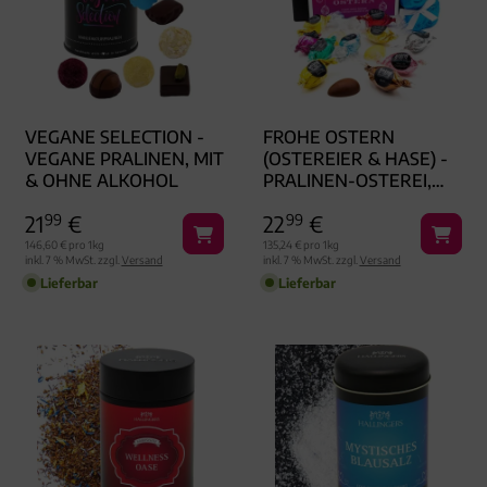
VEGANE SELECTION -
FROHE OSTERN
VEGANE PRALINEN, MIT
(OSTEREIER & HASE) -
& OHNE ALKOHOL
PRALINEN-OSTEREI,
MIT & OHNE ALKOHOL
21
99
€
22
99
€
146,60 € pro 1kg
135,24 € pro 1kg
inkl. 7 % MwSt. zzgl.
Versand
inkl. 7 % MwSt. zzgl.
Versand
Lieferbar
Lieferbar