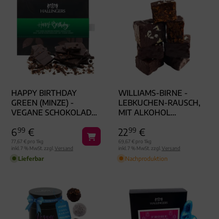
HAPPY BIRTHDAY
WILLIAMS-BIRNE -
GREEN (MINZE) -
LEBKUCHEN-RAUSCH,
VEGANE SCHOKOLADE,
MIT ALKOHOL
HANDMADE OHNE
HANDGEMACHT
6
99
€
22
99
€
ALKOHOL
77,67 € pro 1kg
69,67 € pro 1kg
inkl. 7 % MwSt. zzgl.
Versand
inkl. 7 % MwSt. zzgl.
Versand
Lieferbar
Nachproduktion