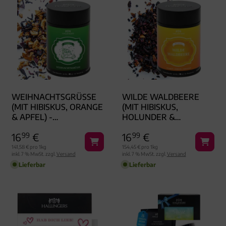
WEIHNACHTSGRÜSSE (
WILDE WALDBEERE
MIT HIBISKUS, ORANGE &
(MIT HIBISKUS,
APFEL) - F
HOLUNDER &
RÜCHTETEE, LOSER T
ATTICHBEERE) -
16
99
€
16
99
€
EE GESCHENKDOSE
FRÜCHTETEE, LOSER
TEE GESCHENKDOSE
141,58 € pro 1kg
154,45 € pro 1kg
inkl. 7 % MwSt. zzgl.
Versand
inkl. 7 % MwSt. zzgl.
Versand
Lieferbar
Lieferbar