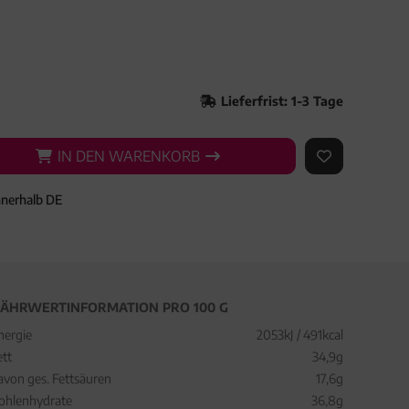
Lieferfrist: 1-3 Tage
IN DEN WARENKORB
IN DEN WARENKORB
AUF DEN ME
nnerhalb DE
ÄHRWERTINFORMATION PRO 100 G
nergie
2053kJ / 491kcal
ett
34,9g
avon ges. Fettsäuren
17,6g
ohlenhydrate
36,8g