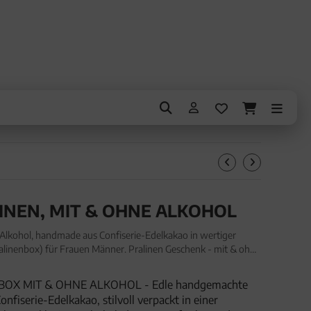
LINEN, MIT & OHNE ALKOHOL
 Alkohol, handmade aus Confiserie-Edelkakao in wertiger
alinenbox) für Frauen Männer. Pralinen Geschenk - mit & ohne
ie-Edelkakao in wertiger Geschenkbox "Bavaria" (
OX MIT & OHNE ALKOHOL - Edle handgemachte
nfiserie-Edelkakao, stilvoll verpackt in einer