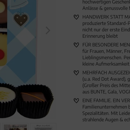
hochwertigen Geschenk
Anlässe & genussvoll
HANDWERK STATT MASSE
produzierte Standard-P
nicht nur der erste Ein
Erinnerung bleibt
FÜR BESONDERE MENSC
für Frauen, Männer, Fr
Lieblingsmenschen. Per
kleine Aufmerksamkei
MEHRFACH AUSGEZEICHN
(u.a. Red Dot Award),
(Großer Preis des Mitte
aus BUNTE, Gala, VOG
EINE FAMILIE. EIN VER
Familienunternehmen 
Spezialitäten. Mit Lei
strahlende Augen & ec