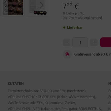
99
7
€
166,46 € pro 1kg
inkl. 7 % MwSt. zzgl.
Versand
Lieferbar
Gratisversand ab 90 € i
ZUTATEN
N
Zartbitterschokolade 63% (Kakao: 63% mindestens),
E
VOLLMILCHSCHOKOLADE 43% (Kakao: 43% mindestens),
F
Weiße Schokolade 33%, Kakaomasse, Zucker,
d
VOLLMILCHPULVER, Kakaobutter, Emulgator: SOJALECITHIN,
K