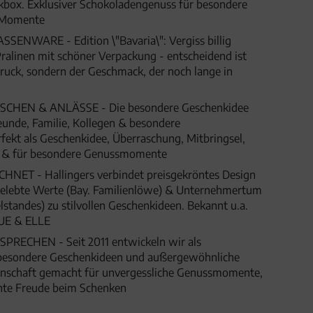
box. Exklusiver Schokoladengenuss für besondere
e Momente
NWARE - Edition \"Bavaria\": Vergiss billig
ralinen mit schöner Verpackung - entscheidend ist
druck, sondern der Geschmack, der noch lange in
HEN & ANLÄSSE - Die besondere Geschenkidee
eunde, Familie, Kollegen & besondere
fekt als Geschenkidee, Überraschung, Mitbringsel,
t & für besondere Genussmomente
ET - Hallingers verbindet preisgekröntes Design
 gelebte Werte (Bay. Familienlöwe) & Unternehmertum
lstandes) zu stilvollen Geschenkideen. Bekannt u.a.
UE & ELLE
SPRECHEN - Seit 2011 entwickeln wir als
besondere Geschenkideen und außergewöhnliche
denschaft gemacht für unvergessliche Genussmomente,
hte Freude beim Schenken