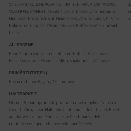
Vanilleextrakt, SCHLAGSAHNE, BUTTER, MACADAMIANUSS,
d
WALNUSS, MANDEL, HASELNUSS, Erdbeere, Zitronensäure,
E
Himbeere, Passionsfrucht, Heidelbeere, Zitrone, Cassis, Kirsche,
S
Kokosnuss, natürliche Aromaöle, Salz, Kaffee, Zimt — und viel
Liebe.
ALLERGENE
Kann Spuren von Nüssen enthalten. Enthält: Haselnüsse,
Macadamianüsse, Mandeln, Milch, Sojabohnen, Walnüsse.
PRIMÄRZUTAT(EN)
Kakao nicht aus Bayern/DE stammend
HALTBARKEIT
Unsere Premiumprodukte produzieren wir regelmäßig frisch
für dich. Die genaue Haltbarkeit entnimmst du bitte dem Etikett
auf der Verpackung. Für das beste Geschmackserlebnis
empfehlen wir generell einen zeitnahen Verzehr.