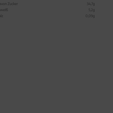
avon Zucker
34,7g
iweiß
5,2g
alz
0,09g