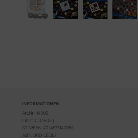
INFORMATIONEN
Art.Nr.:
14005
Inhalt: 0.0480kg
GTIN/EAN:
4054537140056
ASIN: B0D1C6CJL7