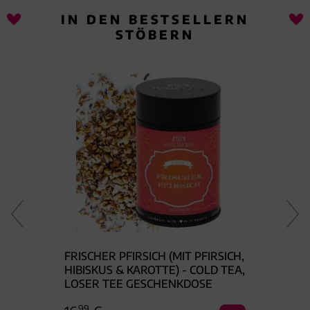
IN DEN BESTSELLERN
STÖBERN
FRISCHER PFIRSICH (MIT PFIRSICH,
SAFTI
TE) -
HIBISKUS & KAROTTE) - COLD TEA,
HIBIS
LOSER TEE GESCHENKDOSE
TEA, 
99
99