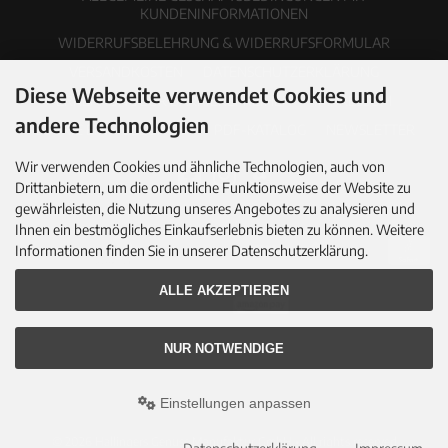
KUNDENINFORMATIONEN
WIDERRUFSBELEHRUNG & WIDERRUFSFORMULAR
VERSANDKOSTEN
DATENSCHUTZERKLÄRUNG
Diese Webseite verwendet Cookies und
ERKLÄRUNG ZUR BARRIEREFREIHEIT
IMPRESSUM
andere Technologien
COOKIE EINSTELLUNGEN
PDF-KATALOG
NEWSLETTER
Wir verwenden Cookies und ähnliche Technologien, auch von
Drittanbietern, um die ordentliche Funktionsweise der Website zu
gewährleisten, die Nutzung unseres Angebotes zu analysieren und
Ihnen ein bestmögliches Einkaufserlebnis bieten zu können. Weitere
Informationen finden Sie in unserer Datenschutzerklärung.
ALLE AKZEPTIEREN
NUR NOTWENDIGE
Einstellungen anpassen
© 2026 Hallingers Genuss Manufaktur GmbH • All rights reserved