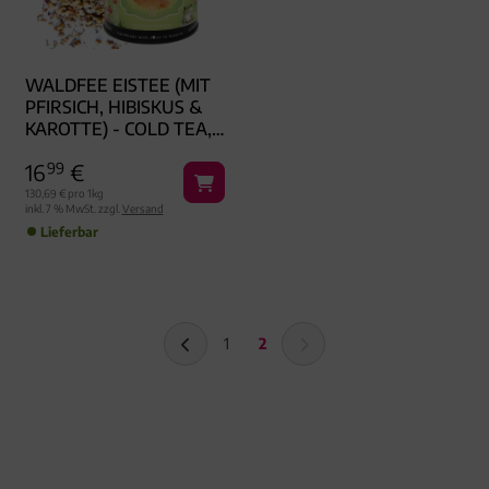
WALDFEE EISTEE (MIT
PFIRSICH, HIBISKUS &
KAROTTE) - COLD TEA,
LOSER TEE
16
99
€
GESCHENKDOSE
130,69 € pro 1kg
inkl. 7 % MwSt. zzgl.
Versand
Lieferbar
1
2