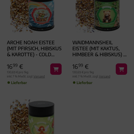
ARCHE NOAH EISTEE
WAIDMANNSHEIL
(MIT PFIRSICH, HIBISKUS
EISTEE (MIT KAKTUS,
& KAROTTE) - COLD
HIMBEER & HIBISKUS) -
TEA, LOSER TEE
COLD TEA, LOSER TEE
16
99
€
16
99
€
GESCHENKDOSE
GESCHENKDOSE
130,69 € pro 1kg
130,69 € pro 1kg
inkl. 7 % MwSt. zzgl.
Versand
inkl. 7 % MwSt. zzgl.
Versand
Lieferbar
Lieferbar