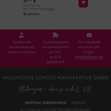
16
€
16
130,69 € pro 1kg
130,69 € p
inkl. 7 % MwSt. zzgl.
Versand
inkl. 7 % M
Lieferbar
Liefe
Traditionelle
Deutschlandweit
Für individuelle
Handwerkskunst
versandkostenfrei
Wünsche oder
mit Hand und Herz
per DHL
Fragen
ab 90 €
info@hallingers.de
Bestellwert
HALLINGERS GENUSS MANUFAKTUR GMBH
VERTRAG WIDERRUFEN
KONTAKT
ALLGEMEINE GESCHÄFTSBEDINGUNGEN MIT