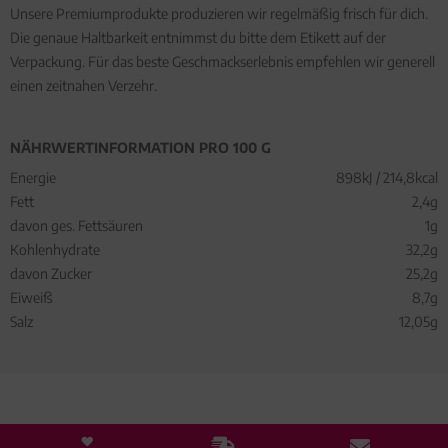
Unsere Premiumprodukte produzieren wir regelmäßig frisch für dich.
Die genaue Haltbarkeit entnimmst du bitte dem Etikett auf der
Verpackung. Für das beste Geschmackserlebnis empfehlen wir generell
einen zeitnahen Verzehr.
NÄHRWERTINFORMATION PRO 100 G
Energie
898kJ / 214,8kcal
Fett
2,4g
davon ges. Fettsäuren
1g
Kohlenhydrate
32,2g
davon Zucker
25,2g
Eiweiß
8,7g
Salz
12,05g