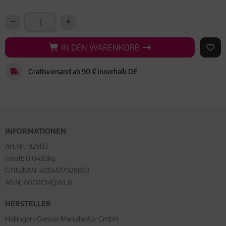
IN DEN WARENKORB
IN DEN WARENKORB
AUF 
Gratisversand ab 90 € innerhalb DE
INFORMATIONEN
Art.Nr.:
92903
Inhalt: 0.0430kg
GTIN/EAN:
4054537929033
ASIN: B0D7CMQWL8
HERSTELLER
Hallingers Genuss Manufaktur GmbH