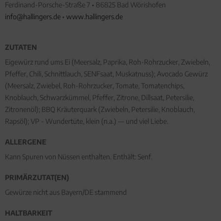
Ferdinand-Porsche-Straße 7 • 86825 Bad Wörishofen
info@hallingers.de
•
www.hallingers.de
ZUTATEN
Eigewürz rund ums Ei (Meersalz, Paprika, Roh-Rohrzucker, Zwiebeln,
Pfeffer, Chili, Schnittlauch, SENFsaat, Muskatnuss); Avocado Gewürz
(Meersalz, Zwiebel, Roh-Rohrzucker, Tomate, Tomatenchips,
Knoblauch, Schwarzkümmel, Pfeffer, Zitrone, Dillsaat, Petersilie,
Zitronenöl); BBQ Kräuterquark (Zwiebeln, Petersilie, Knoblauch,
Rapsöl); VP - Wundertüte, klein (n.a.) — und viel Liebe.
ALLERGENE
Kann Spuren von Nüssen enthalten. Enthält: Senf.
PRIMÄRZUTAT(EN)
Gewürze nicht aus Bayern/DE stammend
HALTBARKEIT