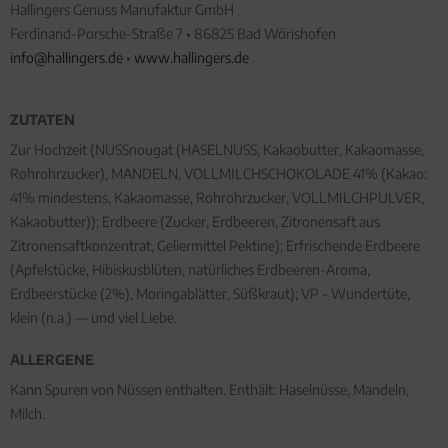
Hallingers Genuss Manufaktur GmbH
Ferdinand-Porsche-Straße 7 • 86825 Bad Wörishofen
info@hallingers.de
•
www.hallingers.de
ZUTATEN
Zur Hochzeit (NUSSnougat (HASELNUSS, Kakaobutter, Kakaomasse,
Rohrohrzucker), MANDELN, VOLLMILCHSCHOKOLADE 41% (Kakao:
41% mindestens, Kakaomasse, Rohrohrzucker, VOLLMILCHPULVER,
Kakaobutter)); Erdbeere (Zucker, Erdbeeren, Zitronensaft aus
Zitronensaftkonzentrat, Geliermittel Pektine); Erfrischende Erdbeere
(Apfelstücke, Hibiskusblüten, natürliches Erdbeeren-Aroma,
Erdbeerstücke (2%), Moringablätter, Süßkraut); VP - Wundertüte,
klein (n.a.) — und viel Liebe.
ALLERGENE
Kann Spuren von Nüssen enthalten. Enthält: Haselnüsse, Mandeln,
Milch.