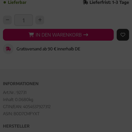
Lieferbar
Lieferfrist: 1-3 Tage
IN DEN WARENKORB
IN DEN WARENKORB
AUF 
Gratisversand ab 90 € innerhalb DE
INFORMATIONEN
Art.Nr.:
92731
Inhalt: 0.0680kg
GTIN/EAN:
4054537927312
ASIN: B0D7CMFYXT
HERSTELLER