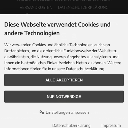
VERSANDKOSTEN
DATENSCHUTZERKLÄRUNG
ERKLÄRUNG ZUR BARRIEREFREIHEIT
IMPRESSUM
Diese Webseite verwendet Cookies und
COOKIE EINSTELLUNGEN
PDF-KATALOG
NEWSLETTER
andere Technologien
Wir verwenden Cookies und ähnliche Technologien, auch von
Drittanbietern, um die ordentliche Funktionsweise der Website zu
gewährleisten, die Nutzung unseres Angebotes zu analysieren und
Ihnen ein bestmögliches Einkaufserlebnis bieten zu können. Weitere
Informationen finden Sie in unserer Datenschutzerklärung.
ALLE AKZEPTIEREN
NUR NOTWENDIGE
Einstellungen anpassen
© 2026 Hallingers Genuss Manufaktur GmbH • All rights reserved
modified eCommerce Shopsoftware © 2009-2026 • Umsetzung & Programmierung
Rehm Webdesign
Datenschutzerklärung
Impressum