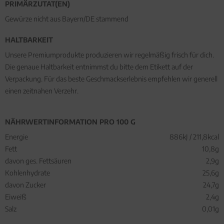
PRIMÄRZUTAT(EN)
Gewürze nicht aus Bayern/DE stammend
HALTBARKEIT
Unsere Premiumprodukte produzieren wir regelmäßig frisch für dich.
Die genaue Haltbarkeit entnimmst du bitte dem Etikett auf der
Verpackung. Für das beste Geschmackserlebnis empfehlen wir generell
einen zeitnahen Verzehr.
NÄHRWERTINFORMATION PRO 100 G
Energie
886kJ / 211,8kcal
Fett
10,8g
davon ges. Fettsäuren
2,9g
Kohlenhydrate
25,6g
davon Zucker
24,7g
Eiweiß
2,4g
Salz
0,01g