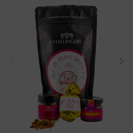
Wundertüte) für Brautpaar
Geburtstag
Bayern