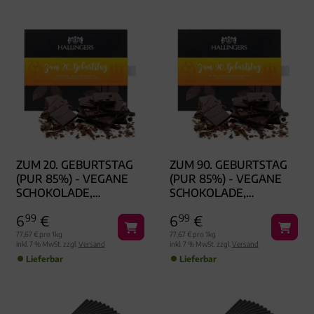
ZUM 20. GEBURTSTAG
ZUM 90. GEBURTSTAG
(PUR 85%) - VEGANE
(PUR 85%) - VEGANE
SCHOKOLADE,
SCHOKOLADE,
HANDMADE OHNE
HANDMADE OHNE
6
99
€
6
99
€
ALKOHOL
ALKOHOL
77,67 € pro 1kg
77,67 € pro 1kg
inkl. 7 % MwSt. zzgl.
Versand
inkl. 7 % MwSt. zzgl.
Versand
Lieferbar
Lieferbar