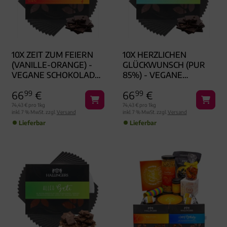
10X ZEIT ZUM FEIERN
10X HERZLICHEN
(VANILLE-ORANGE) -
GLÜCKWUNSCH (PUR
VEGANE SCHOKOLADE,
85%) - VEGANE
HANDMADE OHNE
SCHOKOLADE,
66
99
€
66
99
€
ALKOHOL
HANDMADE OHNE
ALKOHOL
74,43 € pro 1kg
74,43 € pro 1kg
inkl. 7 % MwSt. zzgl.
Versand
inkl. 7 % MwSt. zzgl.
Versand
Lieferbar
Lieferbar