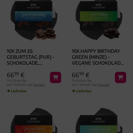
10X ZUM 20.
10X HAPPY BIRTHDAY
GEBURTSTAG (PUR) -
GREEN (MINZE) -
SCHOKOLADE,
VEGANE SCHOKOLADE,
HANDMADE OHNE
HANDMADE OHNE
66
99
€
66
99
€
ALKOHOL
ALKOHOL
74,43 € pro 1kg
74,43 € pro 1kg
inkl. 7 % MwSt. zzgl.
Versand
inkl. 7 % MwSt. zzgl.
Versand
Lieferbar
Lieferbar