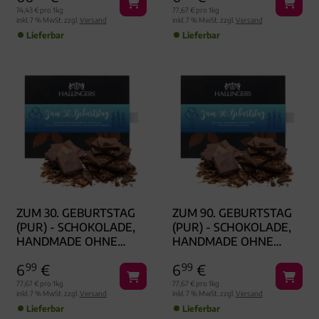
ALKOHOL
74,43 € pro 1kg
77,67 € pro 1kg
inkl. 7 % MwSt. zzgl.
Versand
inkl. 7 % MwSt. zzgl.
Versand
Lieferbar
Lieferbar
ZUM 30. GEBURTSTAG
ZUM 90. GEBURTSTAG
(PUR) - SCHOKOLADE,
(PUR) - SCHOKOLADE,
HANDMADE OHNE
HANDMADE OHNE
ALKOHOL
ALKOHOL
6
99
€
6
99
€
77,67 € pro 1kg
77,67 € pro 1kg
inkl. 7 % MwSt. zzgl.
Versand
inkl. 7 % MwSt. zzgl.
Versand
Lieferbar
Lieferbar