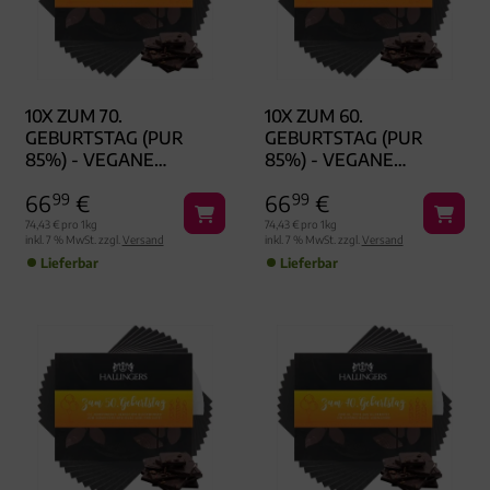
10X ZUM 70.
10X ZUM 60.
GEBURTSTAG (PUR
GEBURTSTAG (PUR
85%) - VEGANE
85%) - VEGANE
SCHOKOLADE,
SCHOKOLADE,
66
99
€
66
99
€
HANDMADE OHNE
HANDMADE OHNE
ALKOHOL
ALKOHOL
74,43 € pro 1kg
74,43 € pro 1kg
inkl. 7 % MwSt. zzgl.
Versand
inkl. 7 % MwSt. zzgl.
Versand
Lieferbar
Lieferbar