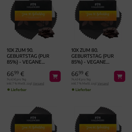
10X ZUM 90.
10X ZUM 80.
GEBURTSTAG (PUR
GEBURTSTAG (PUR
85%) - VEGANE
85%) - VEGANE
SCHOKOLADE,
SCHOKOLADE,
66
99
€
66
99
€
HANDMADE OHNE
HANDMADE OHNE
ALKOHOL
ALKOHOL
74,43 € pro 1kg
74,43 € pro 1kg
inkl. 7 % MwSt. zzgl.
Versand
inkl. 7 % MwSt. zzgl.
Versand
Lieferbar
Lieferbar