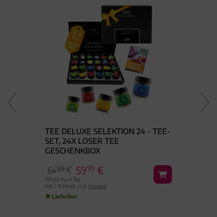
PLE -
TEE DELUXE SELEKTION 24 - TEE-
MEIST
SET, 24X LOSER TEE
5ER 
GESCHENKBOX
59
99
€
19
99
99
64
€
266,62 € pro 1kg
222,11 € pr
inkl. 7 % MwSt. zzgl.
Versand
inkl. 7 % M
Lieferbar
Liefe