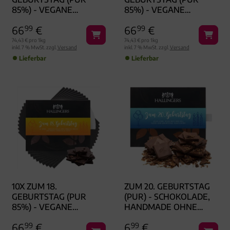
85%) - VEGANE
85%) - VEGANE
SCHOKOLADE,
SCHOKOLADE,
66
99
€
66
99
€
HANDMADE OHNE
HANDMADE OHNE
ALKOHOL
ALKOHOL
74,43 € pro 1kg
74,43 € pro 1kg
inkl. 7 % MwSt. zzgl.
Versand
inkl. 7 % MwSt. zzgl.
Versand
Lieferbar
Lieferbar
10X ZUM 18.
ZUM 20. GEBURTSTAG
GEBURTSTAG (PUR
(PUR) - SCHOKOLADE,
85%) - VEGANE
HANDMADE OHNE
SCHOKOLADE,
ALKOHOL
66
99
€
6
99
€
HANDMADE OHNE