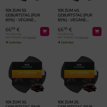
10X ZUM 50.
10X ZUM 40.
GEBURTSTAG (PUR
GEBURTSTAG (PUR
85%) - VEGANE
85%) - VEGANE
SCHOKOLADE,
SCHOKOLADE,
66
99
€
66
99
€
HANDMADE OHNE
HANDMADE OHNE
ALKOHOL
ALKOHOL
74,43 € pro 1kg
74,43 € pro 1kg
inkl. 7 % MwSt. zzgl.
Versand
inkl. 7 % MwSt. zzgl.
Versand
Lieferbar
Lieferbar
10X ZUM 30.
10X ZUM 20.
GEBURTSTAG (PUR
GEBURTSTAG (PUR